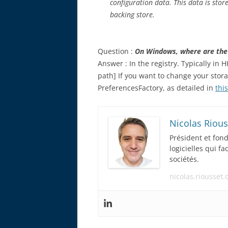
configuration data. This data is sto
backing store.
Question :
On Windows, where are the 
Answer : In the registry. Typically i
path] If you want to change your stora
PreferencesFactory, as detailed in
thi
Nicolas Rious
Président et fon
logicielles qui f
sociétés.
nicolas.riousset