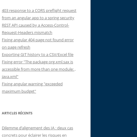
403 response to a CORS preflight request
from an angular app to a spring security
REST API caused by a Access-Control-
Request-Headers mismatch
Fixing angular 404 page not found error
on page refresh
Exporting GIT history to a CSV/Excel file
Fixing error "The package org.xml.sax is
accessible from more than one module: ,
java.xml"
Fixing angular warning "exceeded
maximum budget"
ARTICLES RÉCENTS
Dilemme d’alignement des IA : deux cas
concrets pour éclairer les risques en