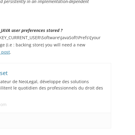
red persistently in an implementation-dependent
JAVA user preferences stored ?
n HKEY_CURRENT_USER\Software\JavaSoft\Prefs\[your
ge (i.e : backing store) you will need a new
s post
.
set
dateur de NeoLegal, développe des solutions
acilitent le quotidien des professionnels du droit des
.com