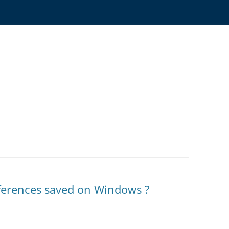
ONYMS GLOSSARY
OURCES
ferences saved on Windows ?