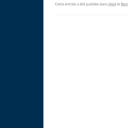
Cette entrée a été publiée dans
JAVA
le
févr