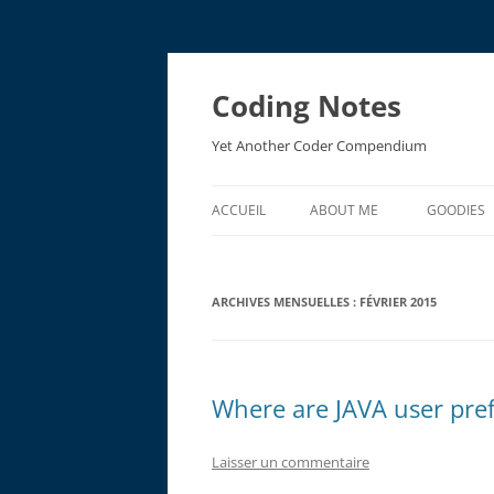
Aller
au
contenu
Coding Notes
Yet Another Coder Compendium
ACCUEIL
ABOUT ME
GOODIES
EMV ACR
ARCHIVES MENSUELLES :
FÉVRIER 2015
EMV RES
Where are JAVA user pre
Laisser un commentaire