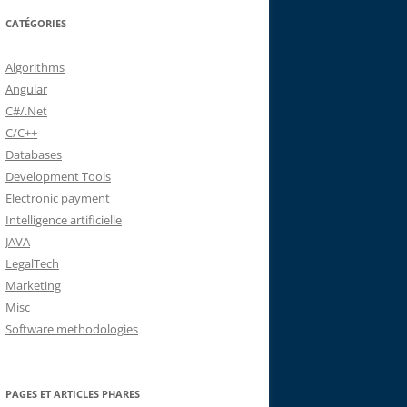
CATÉGORIES
Algorithms
Angular
C#/.Net
C/C++
Databases
Development Tools
Electronic payment
Intelligence artificielle
JAVA
LegalTech
Marketing
Misc
Software methodologies
PAGES ET ARTICLES PHARES