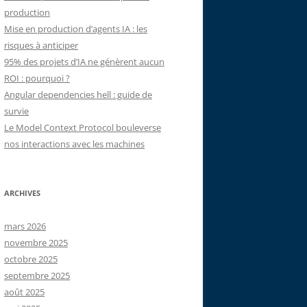
production
Mise en production d’agents IA : les
risques à anticiper
95% des projets d’IA ne génèrent aucun
ROI : pourquoi ?
Angular dependencies hell : guide de
survie
Le Model Context Protocol bouleverse
nos interactions avec les machines
ARCHIVES
mars 2026
novembre 2025
octobre 2025
septembre 2025
août 2025