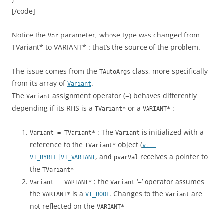
[/code]
Notice the
parameter, whose type was changed from
Var
TVariant* to VARIANT* : that’s the source of the problem.
The issue comes from the
class, more specifically
TAutoArgs
from its array of
.
Variant
The
assignment operator (=) behaves differently
Variant
depending if its RHS is a
or a
:
TVariant*
VARIANT*
: The
is initialized with a
Variant = TVariant*
Variant
reference to the
object (
TVariant*
vt =
, and
receives a pointer to
VT_BYREF|VT_VARIANT
pvarVal
the
TVariant*
: the
‘=’ operator assumes
Variant = VARIANT*
Variant
the
is a
. Changes to the
are
VARIANT*
VT_BOOL
Variant
not reflected on the
VARIANT*