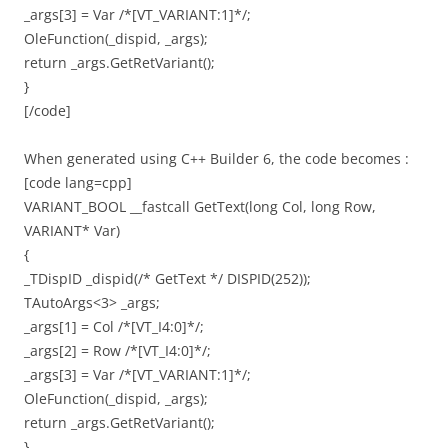
_args[3] = Var /*[VT_VARIANT:1]*/;
OleFunction(_dispid, _args);
return _args.GetRetVariant();
}
[/code]
When generated using C++ Builder 6, the code becomes :
[code lang=cpp]
VARIANT_BOOL __fastcall GetText(long Col, long Row,
VARIANT* Var)
{
_TDispID _dispid(/* GetText */ DISPID(252));
TAutoArgs<3> _args;
_args[1] = Col /*[VT_I4:0]*/;
_args[2] = Row /*[VT_I4:0]*/;
_args[3] = Var /*[VT_VARIANT:1]*/;
OleFunction(_dispid, _args);
return _args.GetRetVariant();
}