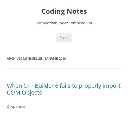
Aller
au
Coding Notes
contenu
Yet Another Coder Compendium
Menu
ARCHIVES MENSUELLES :
JANVIER 2016
When C++ Builder 6 fails to properly import
COM Objects
2 réponses