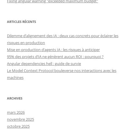
Fixing angular warning "exceeded maximum budget"
ARTICLES RÉCENTS
Dilemme d’alignement des IA : deux cas concrets pour éclairer les
risques en production
Mise en production d’agents IA : les risques à anticiper
95% des projets d’IA ne génèrent aucun ROI : pourquoi ?
Angular dependencies hell : guide de survie
Le Model Context Protocol bouleverse nos interactions avec les
machines
ARCHIVES
mars 2026
novembre 2025
octobre 2025