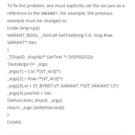
To fix the problem, one must explicitly set the
as a
Variant
reference to the
. For example, the previous
VARIANT*
example must be changed to :
[code lang=cpp]
VARIANT_BOOL __fastcall GetText(long Col, long Row,
VARIANT* Var)
{
_TDispID _dispid(/* GetText */ DISPID(252));
TAutoArgs<3> _args;
_args[1] = Col /*[VT_I4:0]*/;
_args[2] = Row /*[VT_I4:0]*/;
_args[3].vt = VT_BYREF|VT_VARIANT /*[VT_VARIANT:1]*/;
_args[3].pvarVal = Var;
OleFunction(_dispid, _args);
return _args.GetRetVariant();
}
[/code]