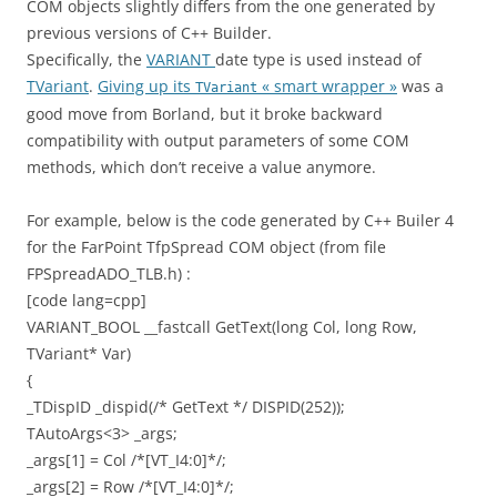
COM objects slightly differs from the one generated by
previous versions of C++ Builder.
Specifically, the
VARIANT
date type is used instead of
TVariant
.
Giving up its
« smart wrapper »
was a
TVariant
good move from Borland, but it broke backward
compatibility with output parameters of some COM
methods, which don’t receive a value anymore.
For example, below is the code generated by C++ Builer 4
for the FarPoint TfpSpread COM object (from file
FPSpreadADO_TLB.h) :
[code lang=cpp]
VARIANT_BOOL __fastcall GetText(long Col, long Row,
TVariant* Var)
{
_TDispID _dispid(/* GetText */ DISPID(252));
TAutoArgs<3> _args;
_args[1] = Col /*[VT_I4:0]*/;
_args[2] = Row /*[VT_I4:0]*/;