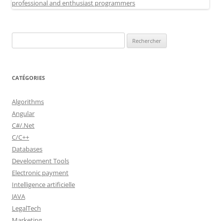
Rechercher :
CATÉGORIES
Algorithms
Angular
C#/.Net
C/C++
Databases
Development Tools
Electronic payment
Intelligence artificielle
JAVA
LegalTech
Marketing