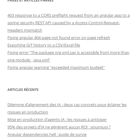
PAGES ET ARTICLES PHARES
403 response to a CORS preflight request from an angular app to a
spring security REST API caused by a Access-Control-Request-
Headers mismatch
Fixing angular 404 page not found error on page refresh
Exporting GIT history to a CSV/Excel file
Fixing error "The package org.xml.sax is accessible from more than
one module: , java.xml"
Fixing angular warning "exceeded maximum budget"
ARTICLES RÉCENTS
Dilemme d’alignement des IA : deux cas concrets pour éclairer les
risques en production
Mise en production d’agents IA : les risques à anticiper
95% des projets d’IA ne génèrent aucun ROI : pourquoi ?
Angular dependencies hell : guide de survie