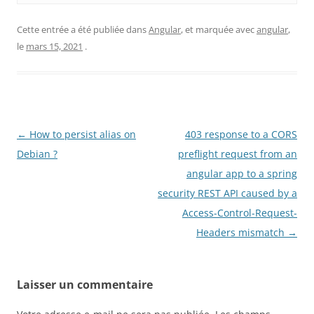
Cette entrée a été publiée dans
Angular
, et marquée avec
angular
,
le
mars 15, 2021
.
Navigation
←
How to persist alias on
403 response to a CORS
des
Debian ?
preflight request from an
articles
angular app to a spring
security REST API caused by a
Access-Control-Request-
Headers mismatch
→
Laisser un commentaire