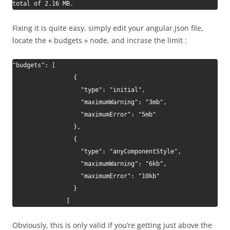
total of 2.16 MB.
Fixing it is quite easy, simply edit your angular.json file,
locate the « budgets » node, and incrase the limit :
"budgets": [

                 {

                   "type": "initial",

                   "maximumWarning": "3mb",

                   "maximumError": "5mb"

                 },

                 {

                   "type": "anyComponentStyle",

                   "maximumWarning": "6kb",

                   "maximumError": "10kb"

                 }

               ]
Obviously, this is only valid if you’re getting just above the