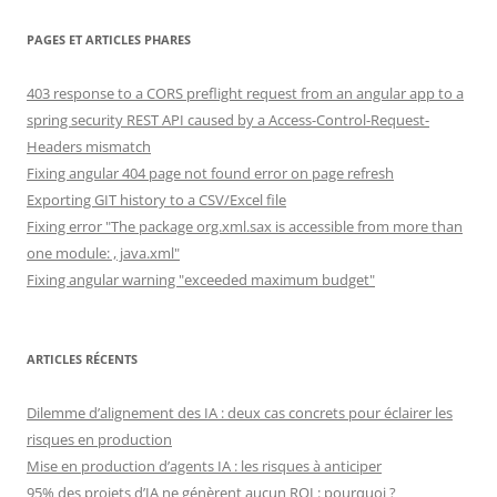
PAGES ET ARTICLES PHARES
403 response to a CORS preflight request from an angular app to a
spring security REST API caused by a Access-Control-Request-
Headers mismatch
Fixing angular 404 page not found error on page refresh
Exporting GIT history to a CSV/Excel file
Fixing error "The package org.xml.sax is accessible from more than
one module: , java.xml"
Fixing angular warning "exceeded maximum budget"
ARTICLES RÉCENTS
Dilemme d’alignement des IA : deux cas concrets pour éclairer les
risques en production
Mise en production d’agents IA : les risques à anticiper
95% des projets d’IA ne génèrent aucun ROI : pourquoi ?