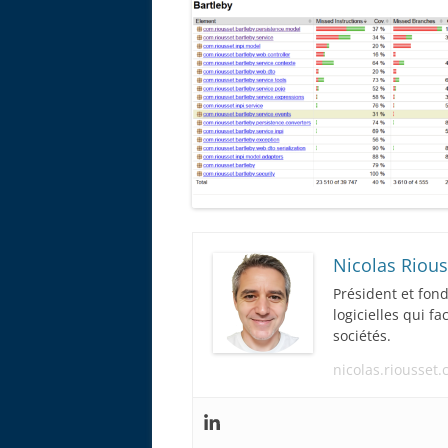
Nicolas Rious
Président et fon
logicielles qui f
sociétés.
nicolas.riousset