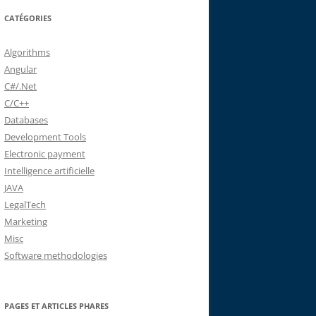
CATÉGORIES
Algorithms
Angular
C#/.Net
C/C++
Databases
Development Tools
Electronic payment
Intelligence artificielle
JAVA
LegalTech
Marketing
Misc
Software methodologies
PAGES ET ARTICLES PHARES