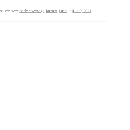
arquée avec
code coverage
,
jacoco
,
junit
, le
juin 9, 2021
.