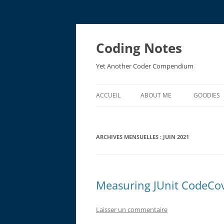
Aller
au
contenu
Coding Notes
Yet Another Coder Compendium
ACCUEIL
ABOUT ME
GOODIES
EMV ACR
ARCHIVES MENSUELLES :
JUIN 2021
EMV RES
Measuring JUnit CodeCov
Laisser un commentaire