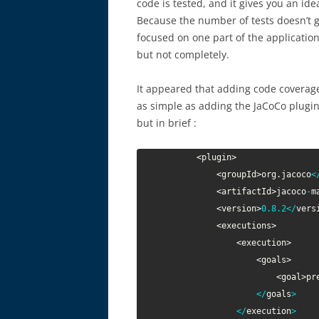
code is tested, and it gives you an ide
Because the number of tests doesn’t g
focused on one part of the application o
but not completely.
It appeared that adding code coverag
as simple as adding the JaCoCo plugin
but in brief :
<
plugin
>
<
groupId
>
org
.
jacoco
<
<
artifactId
>
jacoco
-
m
<
version
>
0.8
.2
<
/
vers
<
executions
>
<
execution
>
<
goals
>
<
goal
>
pr
<
/
goals
>
<
/
execution
>