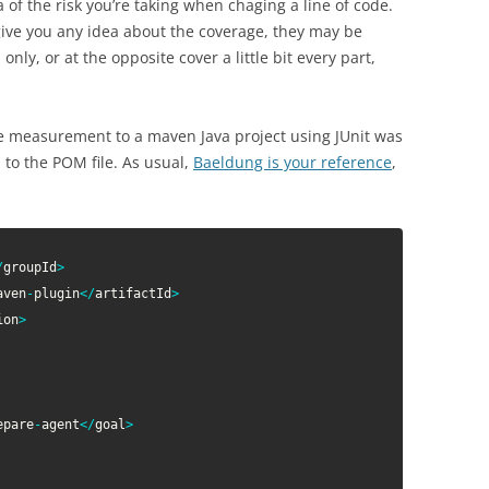
a of the risk you’re taking when chaging a line of code.
ive you any idea about the coverage, they may be
nly, or at the opposite cover a little bit every part,
e measurement to a maven Java project using JUnit was
 to the POM file. As usual,
Baeldung is your reference
,
/
groupId
>
aven
-
plugin
<
/
artifactId
>
ion
>
epare
-
agent
<
/
goal
>