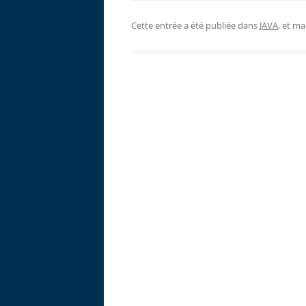
Cette entrée a été publiée dans
JAVA
, et m