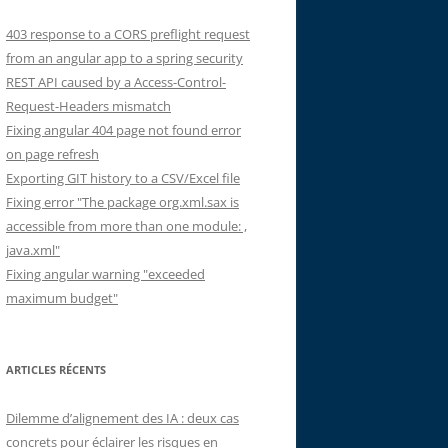
403 response to a CORS preflight request
from an angular app to a spring security
REST API caused by a Access-Control-
Request-Headers mismatch
Fixing angular 404 page not found error
on page refresh
Exporting GIT history to a CSV/Excel file
Fixing error "The package org.xml.sax is
accessible from more than one module: ,
java.xml"
Fixing angular warning "exceeded
maximum budget"
ARTICLES RÉCENTS
Dilemme d’alignement des IA : deux cas
concrets pour éclairer les risques en