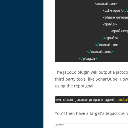
<
execution
>
<
id
>
report
<
/
<
phase
>
prepa
<
goals
>
<
goal
>
re
<
/
goals
>
<
/
execution
>
<
/
executions
>
<
/
plugin
>
The JaCoCo plugin will output a jacoc
third party tools, like SonarQube. Ho
using the repot goal :
mvn clean jacoco:prepare-agent 
insta
You’ll then have a target\site\jacoco\