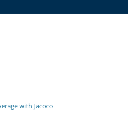
ONYMS GLOSSARY
OURCES
erage with Jacoco