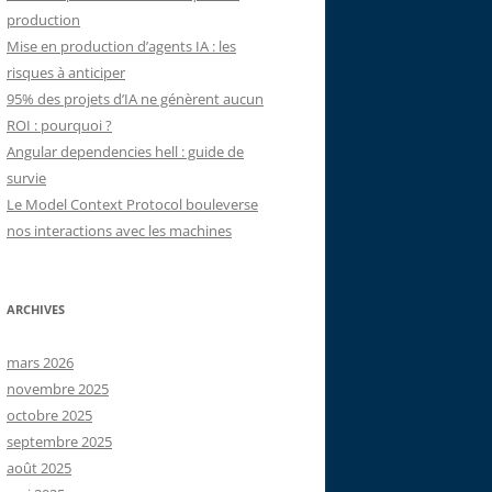
production
Mise en production d’agents IA : les
risques à anticiper
95% des projets d’IA ne génèrent aucun
ROI : pourquoi ?
Angular dependencies hell : guide de
survie
Le Model Context Protocol bouleverse
nos interactions avec les machines
ARCHIVES
mars 2026
novembre 2025
octobre 2025
septembre 2025
août 2025