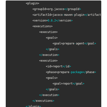
<
plugin
>
<
groupId
>
org
.
jacoco
<
/
groupId
>
<
artifactId
>
jacoco
-
maven
-
plugin
<
/
artifactId
>
<
version
>
0.8
.2
<
/
version
>
<
executions
>
<
execution
>
<
goals
>
<
goal
>
prepare
-
agent
<
/
goal
>
<
/
goals
>
<
/
execution
>
<
execution
>
<
id
>
report
<
/
id
>
<
phase
>
prepare
-
package
<
/
phase
>
<
goals
>
<
goal
>
report
<
/
goal
>
<
/
goals
>
<
/
execution
>
<
/
executions
>
<
/
plugin
>