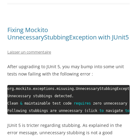
Fixing Mockito
UnnecessaryStubbingException with JUnit5
Laisser un commentaire
After upgrading to JUnit 5, you may bump into some unit
tests now failing with the following error :
org
.
mockito
.
exceptions
.
misusing
.
UnnecessaryStubbingException
Unnecessary
 stubbings 
detected
.
Clean
&
 maintainable test code 
requires
zero
 unnecessary 
cod
Following
 stubbings are unnecessary 
(
click 
to
navigate
to
re
JUnit 5 is tricter regarding stubbing. As explained in the
error message, unnecessary stubbing is not a good