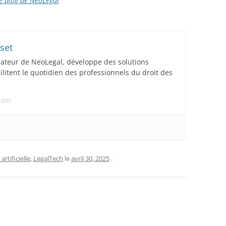
le blog de NeoLegal
set
dateur de NeoLegal, développe des solutions
acilitent le quotidien des professionnels du droit des
.com
artificielle
,
LegalTech
le
avril 30, 2025
.