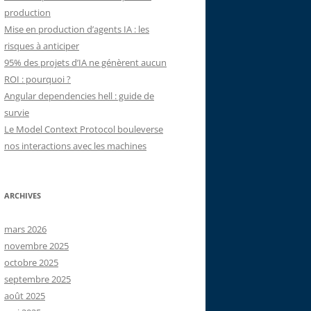
production
Mise en production d’agents IA : les
risques à anticiper
95% des projets d’IA ne génèrent aucun
ROI : pourquoi ?
Angular dependencies hell : guide de
survie
Le Model Context Protocol bouleverse
nos interactions avec les machines
ARCHIVES
mars 2026
novembre 2025
octobre 2025
septembre 2025
août 2025