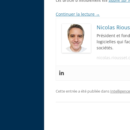
Cet article a initialement été
publié sur 
Continuer la lecture
→
Nicolas Rious
Président et fon
logicielles qui f
sociétés.
nicolas.riousset
Cette entrée a été publiée dans
Intelligence 