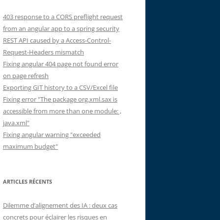
403 response to a CORS preflight request
from an angular app to a spring security
REST API caused by a Access-Control-
Request-Headers mismatch
Fixing angular 404 page not found error
on page refresh
Exporting GIT history to a CSV/Excel file
Fixing error "The package org.xml.sax is
accessible from more than one module: ,
java.xml"
Fixing angular warning "exceeded
maximum budget"
ARTICLES RÉCENTS
Dilemme d’alignement des IA : deux cas
concrets pour éclairer les risques en