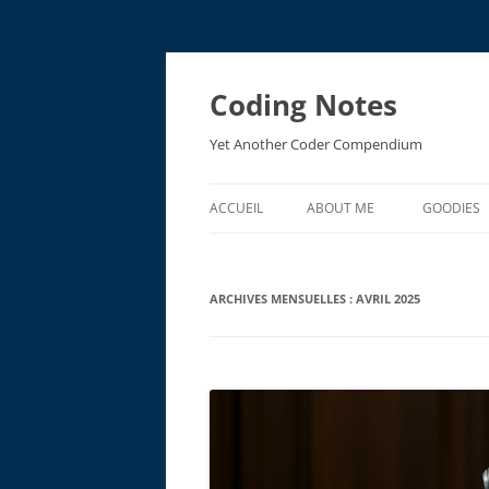
Aller
au
contenu
Coding Notes
Yet Another Coder Compendium
ACCUEIL
ABOUT ME
GOODIES
EMV ACR
ARCHIVES MENSUELLES :
AVRIL 2025
EMV RES