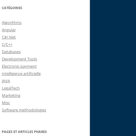
CATÉGORIES
Algorithms
Angular
C#/.Net
C/C++
Databases
Development Tools
Electronic payment
Intelligence artificielle
JAVA
LegalTech
Marketing
Misc
Software methodologies
PAGES ET ARTICLES PHARES