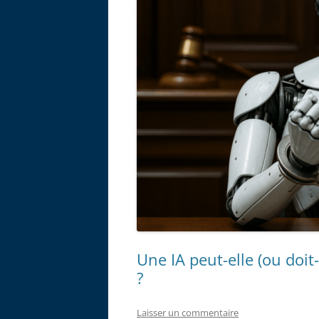
Une IA peut-elle (ou doit-
?
Laisser un commentaire