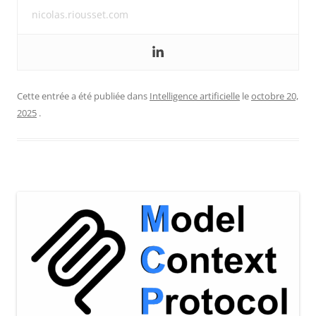
nicolas.riousset.com
Cette entrée a été publiée dans
Intelligence artificielle
le
octobre 20,
2025
.