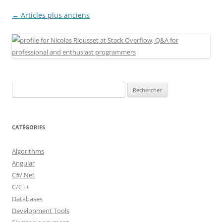
Navigation
←
Articles plus anciens
des
articles
Rechercher :
CATÉGORIES
Algorithms
Angular
C#/.Net
C/C++
Databases
Development Tools