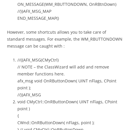
ON_MESSAGE(WM_RBUTTONDOWN, OnRBtnDown)
//}}AFX_MSG_MAP
END_MESSAGE_MAP()
However, some shortcuts allows you to take care of
standard messages. For example, the WM_RBUTTONDOWN
message can be caught with :
//{{AFX_MSG(CMyCtrl)
// NOTE – the ClassWizard will add and remove
member functions here.
afx_msg void OnRButtonDown( UINT nFlags, CPoint
point );
//}}AFX_MSG
void CMyCtrl::OnRButtonDown( UINT nFlags, CPoint
point )
{
CWnd::OnRButtonDown( nFlags, point );
} // void CMyCtrl::OnRButtonDown