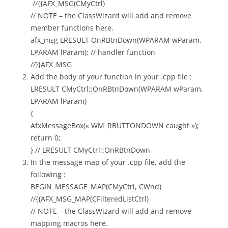
//{{AFX_MSG(CMyCtrl)
// NOTE – the ClassWizard will add and remove
member functions here.
afx_msg LRESULT OnRBtnDown(WPARAM wParam,
LPARAM lParam); // handler function
//}}AFX_MSG
Add the body of your function in your .cpp file :
LRESULT CMyCtrl::OnRBtnDown(WPARAM wParam,
LPARAM lParam)
{
AfxMessageBox(« WM_RBUTTONDOWN caught »);
return 0;
} // LRESULT CMyCtrl::OnRBtnDown
In the message map of your .cpp file, add the
following :
BEGIN_MESSAGE_MAP(CMyCtrl, CWnd)
//{{AFX_MSG_MAP(CFilteredListCtrl)
// NOTE – the ClassWizard will add and remove
mapping macros here.