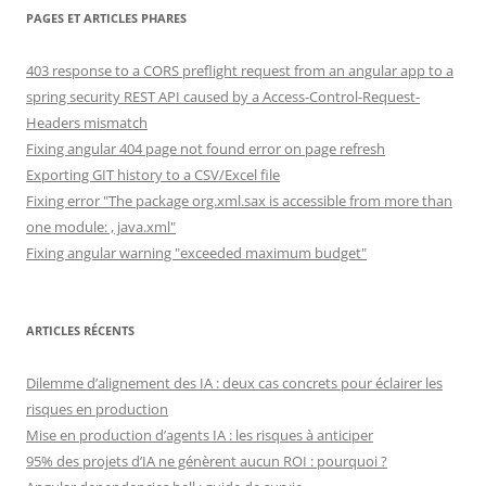
PAGES ET ARTICLES PHARES
403 response to a CORS preflight request from an angular app to a
spring security REST API caused by a Access-Control-Request-
Headers mismatch
Fixing angular 404 page not found error on page refresh
Exporting GIT history to a CSV/Excel file
Fixing error "The package org.xml.sax is accessible from more than
one module: , java.xml"
Fixing angular warning "exceeded maximum budget"
ARTICLES RÉCENTS
Dilemme d’alignement des IA : deux cas concrets pour éclairer les
risques en production
Mise en production d’agents IA : les risques à anticiper
95% des projets d’IA ne génèrent aucun ROI : pourquoi ?