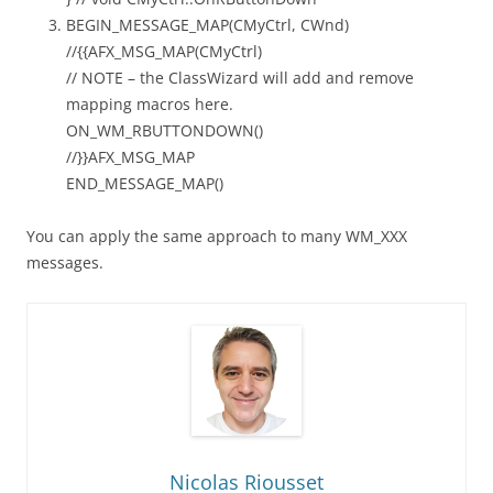
BEGIN_MESSAGE_MAP(CMyCtrl, CWnd)
//{{AFX_MSG_MAP(CMyCtrl)
// NOTE – the ClassWizard will add and remove
mapping macros here.
ON_WM_RBUTTONDOWN()
//}}AFX_MSG_MAP
END_MESSAGE_MAP()
You can apply the same approach to many WM_XXX
messages.
Nicolas Riousset