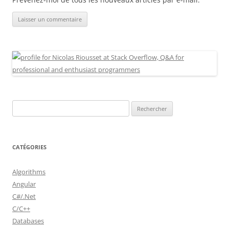
Rechercher :
CATÉGORIES
Algorithms
Angular
C#/.Net
C/C++
Databases