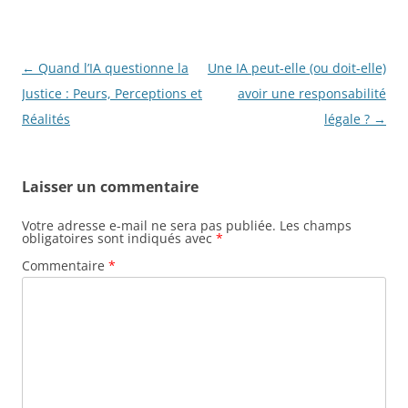
Navigation
←
Quand l’IA questionne la
Une IA peut-elle (ou doit-elle)
des
Justice : Peurs, Perceptions et
avoir une responsabilité
articles
Réalités
légale ?
→
Laisser un commentaire
Votre adresse e-mail ne sera pas publiée.
Les champs
obligatoires sont indiqués avec
*
Commentaire
*