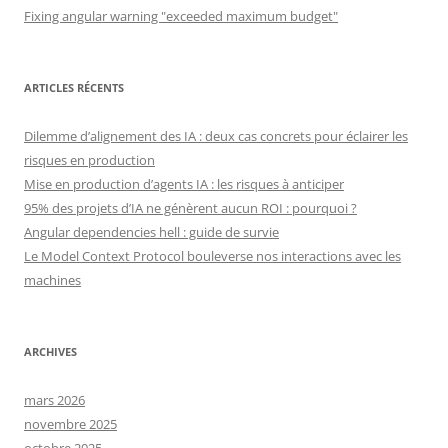
Fixing angular warning "exceeded maximum budget"
ARTICLES RÉCENTS
Dilemme d’alignement des IA : deux cas concrets pour éclairer les
risques en production
Mise en production d’agents IA : les risques à anticiper
95% des projets d’IA ne génèrent aucun ROI : pourquoi ?
Angular dependencies hell : guide de survie
Le Model Context Protocol bouleverse nos interactions avec les
machines
ARCHIVES
mars 2026
novembre 2025