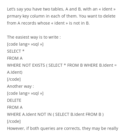
Let’s say you have two tables, A and B, with an « ident »
prmary key column in each of them. You want to delete
from A records whose « ident » is not in B.
The easiest way is to write :
[code lang= »sql »]
SELECT *
FROM A
WHERE NOT EXISTS ( SELECT * FROM B WHERE B.Ident =
A.Ident)
[/code]
Another way :
[code lang= »sql »]
DELETE
FROM A
WHERE A.Ident NOT IN ( SELECT B.Ident FROM B )
[/code]
However, if both queries are corrects, they may be really