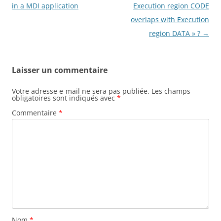
des
in a MDI application
Execution region CODE
articles
overlaps with Execution
region DATA » ?
→
Laisser un commentaire
Votre adresse e-mail ne sera pas publiée.
Les champs
obligatoires sont indiqués avec
*
Commentaire
*
Nom
*