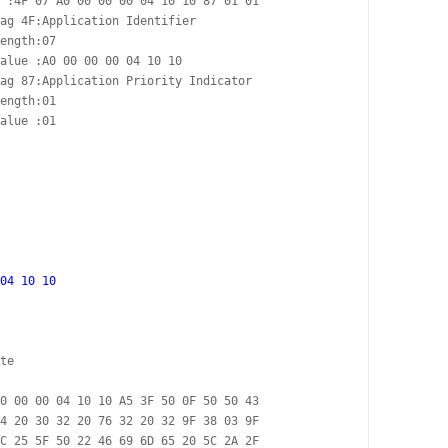
 :4F 07 A0 00 00 00 04 10 10 87 01 01

ag 4F:Application Identifier

ength:07

alue :A0 00 00 00 04 10 10

ag 87:Application Priority Indicator

ength:01

alue :01

04 10 10

te

0 00 00 04 10 10 A5 3F 50 0F 50 50 43 

4 20 30 32 20 76 32 20 32 9F 38 03 9F 

C 25 5F 50 22 46 69 6D 65 20 5C 2A 2F 
