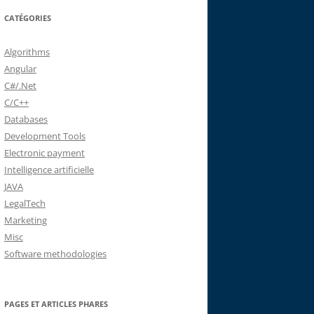
CATÉGORIES
Algorithms
Angular
C#/.Net
C/C++
Databases
Development Tools
Electronic payment
Intelligence artificielle
JAVA
LegalTech
Marketing
Misc
Software methodologies
PAGES ET ARTICLES PHARES