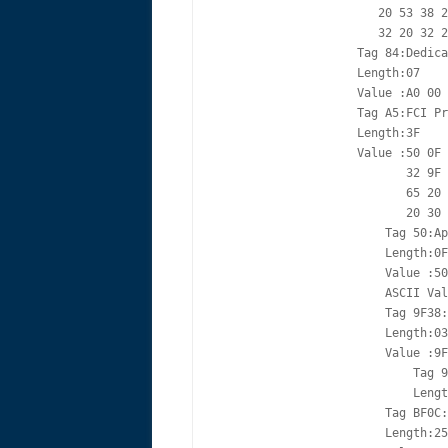
                       20 53 38 2
                       32 20 32 2
                    Tag 84:Dedica
                    Length:07

                    Value :A0 00 
                    Tag A5:FCI Pr
                    Length:3F

                    Value :50 0F 
                           32 9F 
                           65 20 
                           20 30 
                        Tag 50:Ap
                        Length:0F

                        Value :50
                        ASCII Val
                        Tag 9F38:
                        Length:03

                        Value :9F
                            Tag 9
                            Lengt
                        Tag BF0C:
                        Length:25
