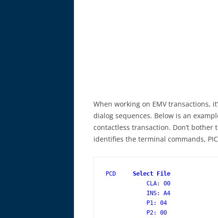
When working on EMV transactions, it
dialog sequences. Below is an exampl
contactless transaction. Don’t bother t
identifies the terminal commands, PIC
PCD     
Select File
            CLA: 00

            INS: A4

            P1: 04

            P2: 00
