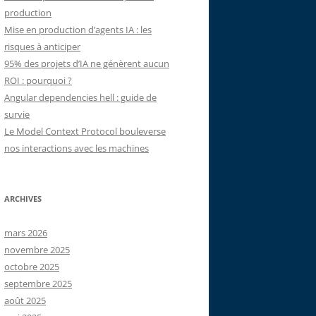
production
Mise en production d’agents IA : les
risques à anticiper
95% des projets d’IA ne génèrent aucun
ROI : pourquoi ?
Angular dependencies hell : guide de
survie
Le Model Context Protocol bouleverse
nos interactions avec les machines
ARCHIVES
mars 2026
novembre 2025
octobre 2025
septembre 2025
août 2025