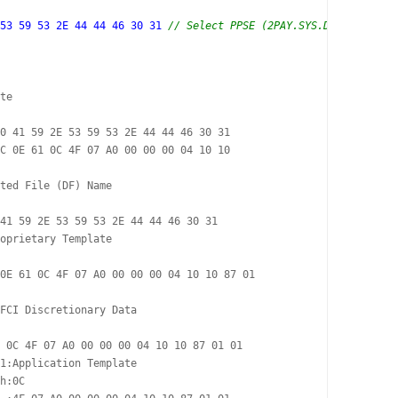
53 59 53 2E 44 44 46 30 31 
// Select PPSE (2PAY.SYS.DDF01)
te

0 41 59 2E 53 59 53 2E 44 44 46 30 31 

C 0E 61 0C 4F 07 A0 00 00 00 04 10 10 

ted File (DF) Name

41 59 2E 53 59 53 2E 44 44 46 30 31

oprietary Template

0E 61 0C 4F 07 A0 00 00 00 04 10 10 87 01 

FCI Discretionary Data

 0C 4F 07 A0 00 00 00 04 10 10 87 01 01

1:Application Template

h:0C
