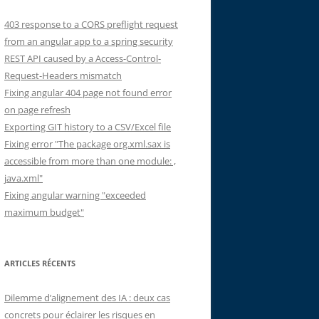
403 response to a CORS preflight request
from an angular app to a spring security
REST API caused by a Access-Control-
Request-Headers mismatch
Fixing angular 404 page not found error
on page refresh
Exporting GIT history to a CSV/Excel file
Fixing error "The package org.xml.sax is
accessible from more than one module: ,
java.xml"
Fixing angular warning "exceeded
maximum budget"
ARTICLES RÉCENTS
Dilemme d’alignement des IA : deux cas
concrets pour éclairer les risques en