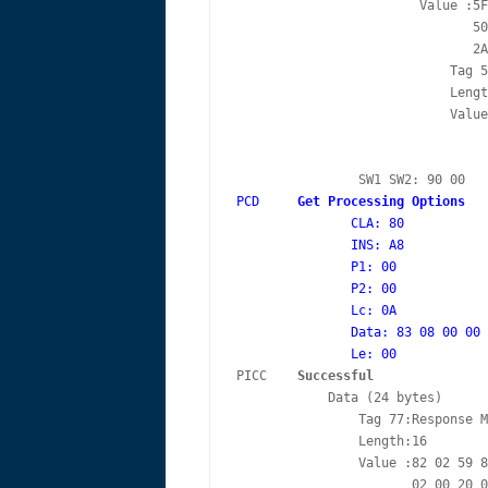
                        Value :5F
                               50
                               2A
                            Tag 5
                            Lengt
                            Value
                                 
                                 
PCD     
Get Processing Options
               CLA: 80

               INS: A8

               P1: 00

               P2: 00

               Lc: 0A

               Data: 83 08 00 00 
               Le: 00
PICC    
Successful
            Data (24 bytes)

                Tag 77:Response M
                Length:16

                Value :82 02 59 8
                       02 00 20 0