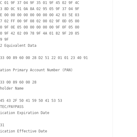
C 01 9F 37 04 9F 35 01 9F 45 02 9F 4C 

3 8D 0C 91 0A 8A 02 95 05 9F 37 04 9F 

E 00 00 00 00 00 00 00 00 42 03 5E 03 

7 02 FF 00 9F 08 02 00 02 9F 0D 05 00 

0 9F 0E 05 00 00 00 00 00 9F 0F 05 00 

0 9F 42 02 09 78 9F 4A 01 82 9F 20 05 

9 9F

2 Equivalent Data

33 00 89 60 00 28 D2 51 22 01 01 23 40 91 

ation Primary Account Number (PAN)

33 00 89 60 00 28

holder Name

45 43 2F 50 41 59 50 41 53 53

TEC/PAYPASS

ication Expiration Date

31

ication Effective Date
