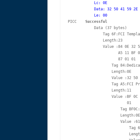
            Lc: 0E

            Data: 32 50 41 59 2E 
            Le: 00
PICC    
Successful
            Data (37 bytes)

                Tag 6F:FCI Templa
                Length:23

                Value :84 0E 32 5
                       A5 11 BF 0
                       87 01 01

                    Tag 84:Dedica
                    Length:0E

                    Value :32 50 
                    Tag A5:FCI Pr
                    Length:11

                    Value :BF 0C 
                           01

                        Tag BF0C:
                        Length:0E

                        Value :61
                            Tag 6
                            Lengt