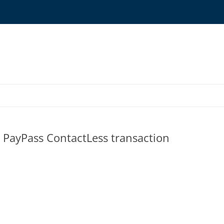
ONYMS GLOSSARY
 PayPass ContactLess transaction
OURCES