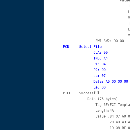
                            Value
                                T
                                L
                                V
                                T
                                L
                                V
PCD     
Select File
               CLA: 00

               INS: A4

               P1: 04

               P2: 00

               Lc: 07

               Data: A0 00 00 00 
               Le: 00
PICC    
Successful
            Data (76 bytes)

                Tag 6F:FCI Templa
                Length:4A

                Value :84 07 A0 0
                       20 4D 43 4
                       1D 08 BF 0