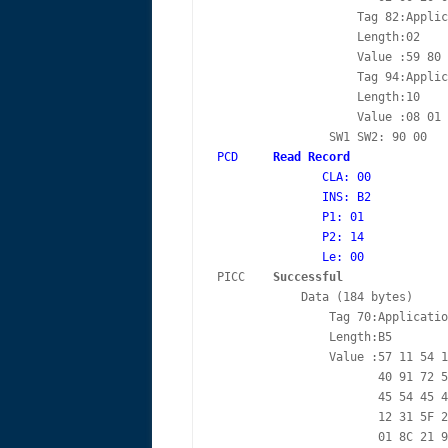
                    Tag 82:Applic
                    Length:02

                    Value :59 80

                    Tag 94:Applic
                    Length:10

                    Value :08 01 
PCD     
Read Record
               CLA: 00

               INS: B2

               P1: 01

               P2: 14

               Le: 00
PICC    
Successful
            Data (184 bytes)

                Tag 70:Applicatio
                Length:B5

                Value :57 11 54 1
                       40 91 72 5
                       45 54 45 4
                       12 31 5F 2
                       01 8C 21 9