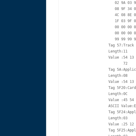
                       02 9A 03 9
                       08 9F 34 0
                       4C 08 8E 0
                       1F 03 9F 0
                       00 00 00 0
                       00 00 00 0
                       99 99 99 9
                    Tag 57:Track 
                    Length:11

                    Value :54 13 
                           72

                    Tag 5A:Applic
                    Length:08

                    Value :54 13 
                    Tag 5F20:Card
                    Length:0C

                    Value :45 54 
                    ASCII Value:E
                    Tag 5F24:Appl
                    Length:03

                    Value :25 12 
                    Tag 5F25:Appl