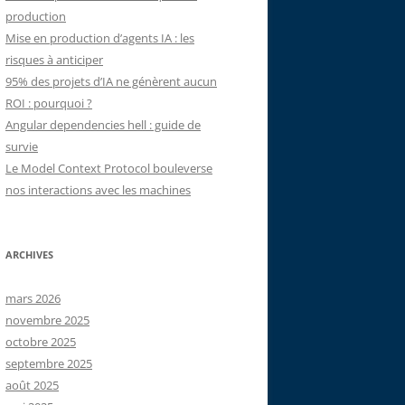
production
Mise en production d’agents IA : les
risques à anticiper
95% des projets d’IA ne génèrent aucun
ROI : pourquoi ?
Angular dependencies hell : guide de
survie
Le Model Context Protocol bouleverse
nos interactions avec les machines
ARCHIVES
mars 2026
novembre 2025
octobre 2025
septembre 2025
août 2025