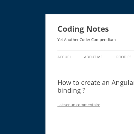
Aller
au
contenu
Coding Notes
Yet Another Coder Compendium
ACCUEIL
ABOUT ME
GOODIES
EMV ACR
How to create an Angul
EMV RES
binding ?
Laisser un commentaire