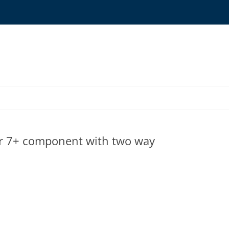
ONYMS GLOSSARY
ar 7+ component with two way
OURCES