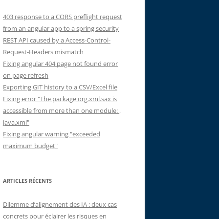
403 response to a CORS preflight request
from an angular app to a spring security
REST API caused by a Access-Control-
Request-Headers mismatch
Fixing angular 404 page not found error
on page refresh
Exporting GIT history to a CSV/Excel file
Fixing error "The package org.xml.sax is
accessible from more than one module: ,
java.xml"
Fixing angular warning "exceeded
maximum budget"
ARTICLES RÉCENTS
Dilemme d’alignement des IA : deux cas
concrets pour éclairer les risques en