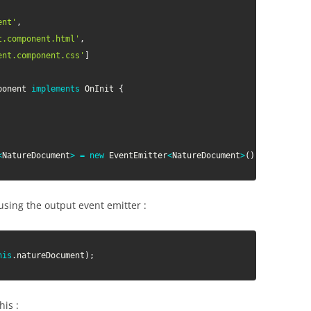
ent'
,
t.component.html'
,
ent.component.css'
]
ponent
implements
OnInit
{
<
NatureDocument
>
=
new
EventEmitter
<
NatureDocument
>
(
)
;
using the output event emitter :
his
.
natureDocument
)
;
is :