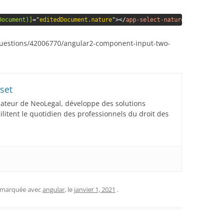
Document)]
=
"
editedDocument.nature
"
>
</
app-select-nature-document
>
/questions/42006770/angular2-component-input-two-
set
dateur de NeoLegal, développe des solutions
acilitent le quotidien des professionnels du droit des
t marquée avec
angular
, le
janvier 1, 2021
.