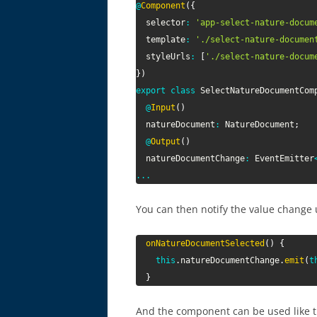
@
Component
(
{
  selector
:
'app-select-nature-docum
  template
:
'./select-nature-documen
  styleUrls
:
[
'./select-nature-docum
}
)
export
class
SelectNatureDocumentCom
@
Input
(
)
  natureDocument
:
 NatureDocument
;
@
Output
(
)
  natureDocumentChange
:
 EventEmitter
...
You can then notify the value change 
onNatureDocumentSelected
(
)
{
this
.
natureDocumentChange
.
emit
(
t
}
And the component can be used like th