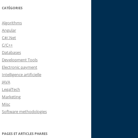
CATÉGORIES
Algorithms
Angular
C#/.Net
C/C++
Databases
Development Tools
Electronic payment
Intelligence artificielle
JAVA
LegalTech
Marketing
Misc
Software methodologies
PAGES ET ARTICLES PHARES