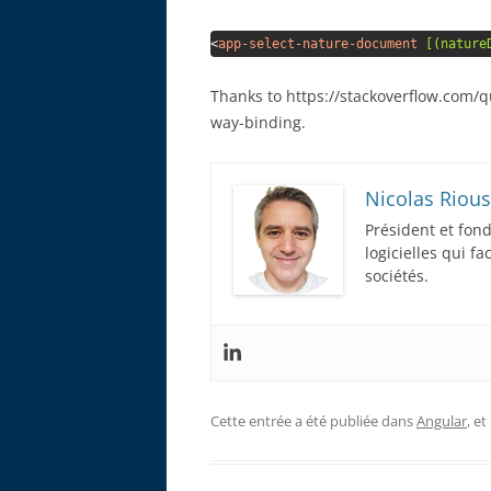
<
app-select-nature-document
[(nature
Thanks to https://stackoverflow.com
way-binding.
Nicolas Rious
Président et fon
logicielles qui f
sociétés.
Cette entrée a été publiée dans
Angular
, e