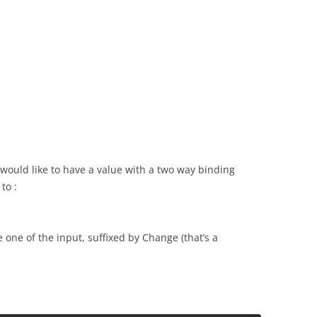
ould like to have a value with a two way binding
to :
ne of the input, suffixed by Change (that’s a