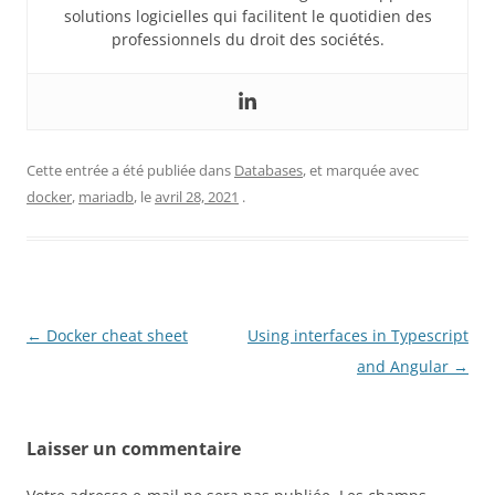
solutions logicielles qui facilitent le quotidien des
professionnels du droit des sociétés.
Cette entrée a été publiée dans
Databases
, et marquée avec
docker
,
mariadb
, le
avril 28, 2021
.
Navigation
←
Docker cheat sheet
Using interfaces in Typescript
des
and Angular
→
articles
Laisser un commentaire