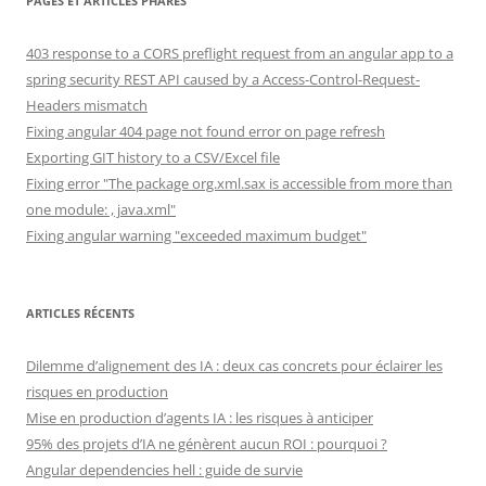
PAGES ET ARTICLES PHARES
403 response to a CORS preflight request from an angular app to a
spring security REST API caused by a Access-Control-Request-
Headers mismatch
Fixing angular 404 page not found error on page refresh
Exporting GIT history to a CSV/Excel file
Fixing error "The package org.xml.sax is accessible from more than
one module: , java.xml"
Fixing angular warning "exceeded maximum budget"
ARTICLES RÉCENTS
Dilemme d’alignement des IA : deux cas concrets pour éclairer les
risques en production
Mise en production d’agents IA : les risques à anticiper
95% des projets d’IA ne génèrent aucun ROI : pourquoi ?
Angular dependencies hell : guide de survie