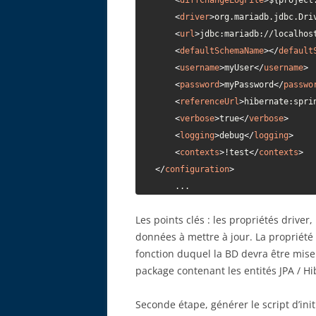
<
diffChangeLogFile
>
${project
<
driver
>
org.mariadb.jdbc.Dri
<
url
>
jdbc:mariadb://localhos
<
defaultSchemaName
>
</
default
<
username
>
myUser
</
username
>
<
password
>
myPassword
</
passwo
<
referenceUrl
>
hibernate:spri
<
verbose
>
true
</
verbose
>
<
logging
>
debug
</
logging
>
<
contexts
>
!test
</
contexts
>
</
configuration
>
        ...
Les points clés : les propriétés drive
données à mettre à jour. La propriété
fonction duquel la BD devra être mise 
package contenant les entités JPA / H
Seconde étape, générer le script d’ini