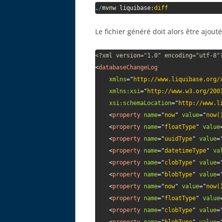
.
/
mvnw liquibase:
diff
Le fichier généré doit alors être ajout
<?xml version="1.0" encoding="utf-8"
<
databaseChangeLog
xmlns
=
"
http://www.liquibase.org/
xmlns:
xsi
=
"
http://www.w3.org/200
xsi:
schemaLocation
=
"
http://www.l
<
property
name
=
"
now
"
value
=
"
now(
<
property
name
=
"
floatType
"
value
<
property
name
=
"
uuidType
"
value
=
<
property
name
=
"
datetimeType
"
va
<
property
name
=
"
clobType
"
value
=
<
property
name
=
"
blobType
"
value
=
<
property
name
=
"
now
"
value
=
"
now(
<
property
name
=
"
floatType
"
value
<
property
name
=
"
clobType
"
value
=