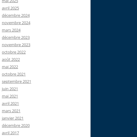
build.timestamp}_changelog.xml
mai 2025
</
diffChangeLogFile
>
avril 2025
décembre 2024
novembre 2024
mars 2024
décembre 2023
ct.MariaDB103Dialect
novembre 2023
&amp;
hibernate.physical_naming_strategy=org.
octobre 2022
août 2022
mai 2022
octobre 2021
septembre 2021
juin 2021
mai 2021
avril 2021
mars 2021
janvier 2021
décembre 2020
avril 2017