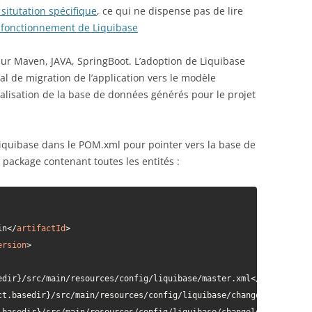
situtation spécifique
, ce qui ne dispense pas de lire
 fonctionnement de Liquibase
r Maven, JAVA, SpringBoot. L’adoption de Liquibase
al de migration de l’application vers le modèle
itialisation de la base de données générés pour le projet
Liquibase dans le POM.xml pour pointer vers la base de
e package contenant toutes les entités :
in
</
artifactId
>
ersion
>
edir}/src/main/resources/config/liquibase/master.xml
</
changeLogF
ct.basedir}/src/main/resources/config/liquibase/changelog/000000