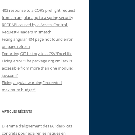
403 response to a CORS preflight request
from an angular app to a spring security
REST API caused by a Access-Control-
Request-Headers mismatch
Fixing angular 404 page not found error
on page refresh
Exporting GIT history to a CSV/Excel file
Fixing error "The package org.xml.sax is
accessible from more than one module: ,
java.xml"
Fixing angular warning "exceeded
maximum budget"
ARTICLES RÉCENTS
Dilemme d’alignement des IA : deux cas
concrets pour éclairer les risques en