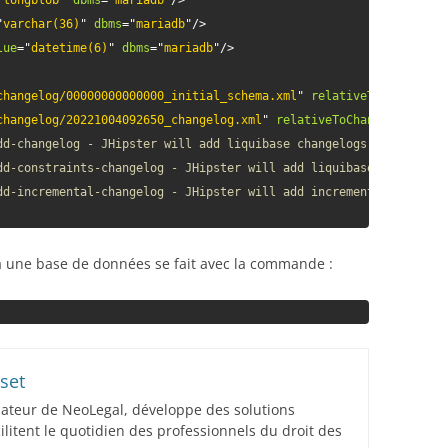
"
longblob
"
dbms
=
"
mariadb
"
/>
"
varchar(36)
"
dbms
=
"
mariadb
"
/>
lue
=
"
datetime(6)
"
dbms
=
"
mariadb
"
/>
changelog/00000000000000_initial_schema.xml
"
relativeToChangelog
changelog/20221004092650_changelog.xml
"
relativeToChangelogFile
=
dd-changelog - JHipster will add liquibase changelogs here -->
dd-constraints-changelog - JHipster will add liquibase constrain
dd-incremental-changelog - JHipster will add incremental liquiba
 à une base de données se fait avec la commande :
set
dateur de NeoLegal, développe des solutions
acilitent le quotidien des professionnels du droit des