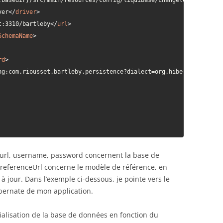
.basedir}/src/main/resources/config/liquibase/changelog/${maven.
ver
</
driver
>
t:3310/bartleby
</
url
>
SchemaName
>
rd
>
ng:com.riousset.bartleby.persistence?dialect=org.hibernate.diale
r, url, username, password concernent la base de
 referenceUrl concerne le modèle de référence, en
à jour. Dans l’exemple ci-dessous, je pointe vers le
ibernate de mon application.
tialisation de la base de données en fonction du