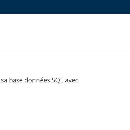
ONYMS GLOSSARY
e sa base données SQL avec
OURCES