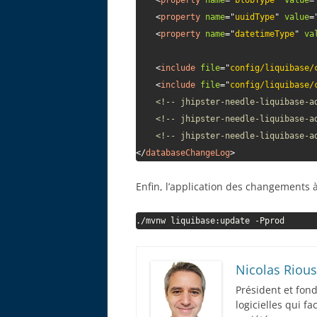
<
property
name
=
"
blobType
"
value
=
<
property
name
=
"
uuidType
"
value
=
<
property
name
=
"
datetimeType
"
va
<
include
file
=
"
config/liquibase/
<
include
file
=
"
config/liquibase/
<!-- jhipster-needle-liquibase-a
<!-- jhipster-needle-liquibase-a
<!-- jhipster-needle-liquibase-a
</
databaseChangeLog
>
Enfin, l’application des changements
./mvnw liquibase:update -Pprod
Nicolas Rious
Président et fon
logicielles qui f