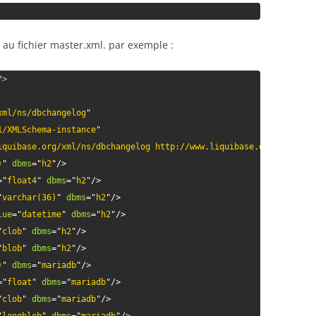
é au fichier master.xml. par exemple :
?>
xml/ns/dbchangelog
"
1/XMLSchema-instance
"
iquibase.org/xml/ns/dbchangelog http://www.liquibase.org/xml/ns/
)
"
dbms
=
"
h2
"
/>
=
"
float4
"
dbms
=
"
h2
"
/>
"
varchar(36)
"
dbms
=
"
h2
"
/>
lue
=
"
datetime
"
dbms
=
"
h2
"
/>
"
clob
"
dbms
=
"
h2
"
/>
"
blob
"
dbms
=
"
h2
"
/>
)
"
dbms
=
"
mariadb
"
/>
=
"
float
"
dbms
=
"
mariadb
"
/>
"
clob
"
dbms
=
"
mariadb
"
/>