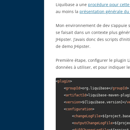
Liquibase a une
procédure pour cette 
au moins la
présentation générale du
Mon environnement de dev s’appuie su
se faisait dans un contexte plus génér
JHipster. J’avais donc des scripts d’in
de demo JHipster.
Première étape, configurer le plugin 
données à utiliser, et pour indiquer l
<
plugin
>
<
groupId
>
org.liquibase
</
groupId
>
<
artifactId
>
liquibase-maven-plug
<
version
>
${liquibase.version}
</
v
<
configuration
>
<
changeLogFile
>
${project.bas
<
outputChangeLogFile
>
${proje