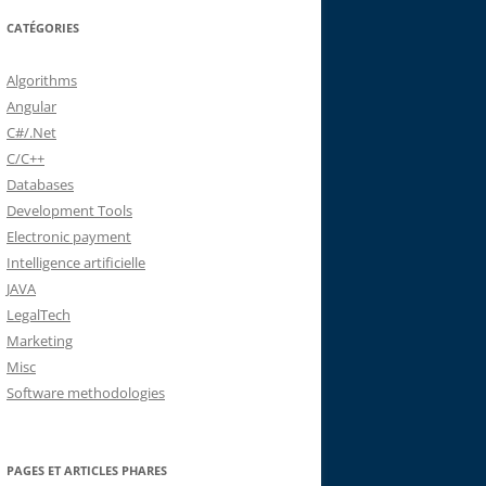
CATÉGORIES
Algorithms
Angular
C#/.Net
C/C++
Databases
Development Tools
Electronic payment
Intelligence artificielle
JAVA
LegalTech
Marketing
Misc
Software methodologies
PAGES ET ARTICLES PHARES