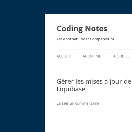
Aller
au
contenu
Coding Notes
Yet Another Coder Compendium
ACCUEIL
ABOUT ME
GOODIES
EMV ACR
Gérer les mises à jour d
EMV RES
Liquibase
Laisser un commentaire