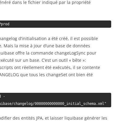
néré dans le fichier indiqué par la propriété
Pprod
gelog d’initialisation a été créé, il est possible
ge. Mais la mise à jour d’une base de données
 Liquibase offre la commande changeLogSync pour
écuté sur un base. C’est un outil « bête »:
cripts ont réellement été exécutés, il se contente
ANGELOG que tous les changeSet ont bien été
d -
uibase/changelog/00000000000000_initial_schema.xml"
fier des entités JPA, et laisser liquibase générer les