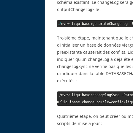
schéma existant. Le changeLog sera gé
outputChangeLogFile :
.
/
mvnw liquibase:generateChangeLog 
-
Troisième étape, maintenant que le chan
d’initialiser un base de données vier
préexistante causerait des conflits.
indiquer qu’un changeLog a déjà été ex
changeLogSync ne vérifie pas que les s
d’indiquer dans la table DATABASECH
exécutés :
./mvnw liquibase:changelogSync -Ppro
D"liquibase.changeLogFile=config/liq
Quatrième étape, on peut créer ou modi
scripts de mise à jour :