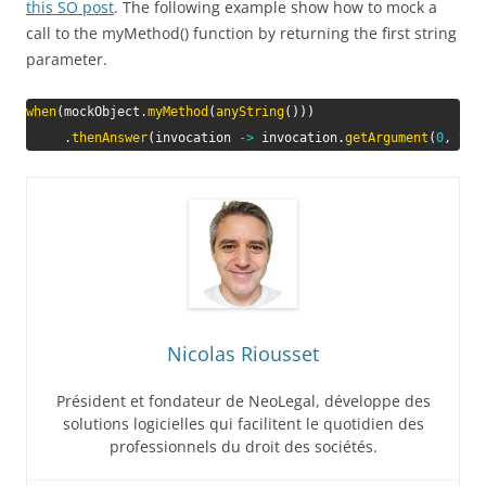
this SO post
. The following example show how to mock a
call to the myMethod() function by returning the first string
parameter.
when
(
mockObject
.
myMethod
(
anyString
(
)
)
)
.
thenAnswer
(
invocation 
->
 invocation
.
getArgument
(
0
,
Str
Nicolas Riousset
Président et fondateur de NeoLegal, développe des
solutions logicielles qui facilitent le quotidien des
professionnels du droit des sociétés.