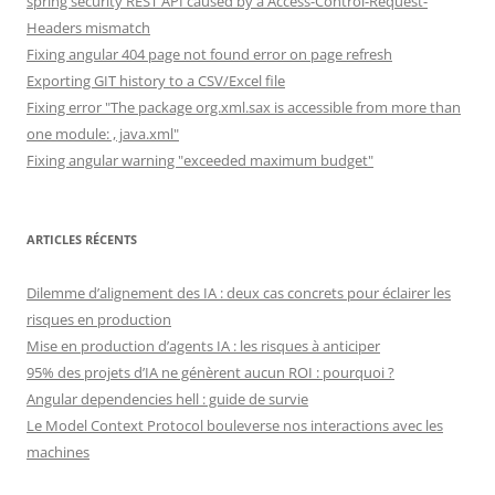
spring security REST API caused by a Access-Control-Request-
Headers mismatch
Fixing angular 404 page not found error on page refresh
Exporting GIT history to a CSV/Excel file
Fixing error "The package org.xml.sax is accessible from more than
one module: , java.xml"
Fixing angular warning "exceeded maximum budget"
ARTICLES RÉCENTS
Dilemme d’alignement des IA : deux cas concrets pour éclairer les
risques en production
Mise en production d’agents IA : les risques à anticiper
95% des projets d’IA ne génèrent aucun ROI : pourquoi ?
Angular dependencies hell : guide de survie
Le Model Context Protocol bouleverse nos interactions avec les
machines