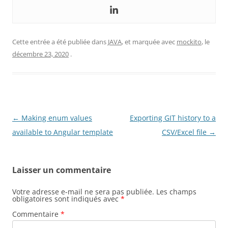
Cette entrée a été publiée dans
JAVA
, et marquée avec
mockito
, le
décembre 23, 2020
.
Navigation
←
Making enum values
Exporting GIT history to a
des
available to Angular template
CSV/Excel file
→
articles
Laisser un commentaire
Votre adresse e-mail ne sera pas publiée.
Les champs
obligatoires sont indiqués avec
*
Commentaire
*