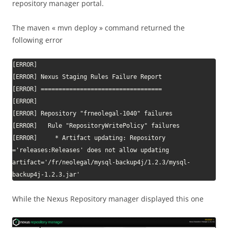
repository manager portal.
The maven « mvn deploy » command returned the
following error
[ERROR]

[ERROR] Nexus Staging Rules Failure Report

[ERROR] ==================================

[ERROR]

[ERROR] Repository "frneolegal-1040" failures

[ERROR]   Rule "RepositoryWritePolicy" failures

[ERROR]     * Artifact updating: Repository 
='releases:Releases' does not allow updating 
artifact='/fr/neolegal/mysql-backup4j/1.2.3/mysql-
backup4j-1.2.3.jar'
While the Nexus Repository manager displayed this one