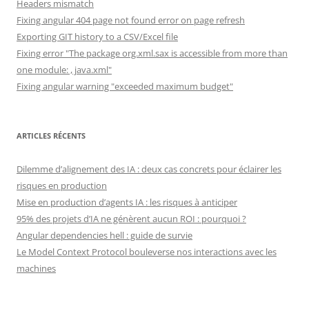
Headers mismatch
Fixing angular 404 page not found error on page refresh
Exporting GIT history to a CSV/Excel file
Fixing error "The package org.xml.sax is accessible from more than
one module: , java.xml"
Fixing angular warning "exceeded maximum budget"
ARTICLES RÉCENTS
Dilemme d’alignement des IA : deux cas concrets pour éclairer les
risques en production
Mise en production d’agents IA : les risques à anticiper
95% des projets d’IA ne génèrent aucun ROI : pourquoi ?
Angular dependencies hell : guide de survie
Le Model Context Protocol bouleverse nos interactions avec les
machines