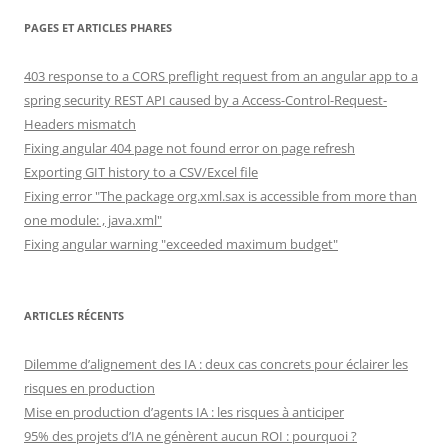
PAGES ET ARTICLES PHARES
403 response to a CORS preflight request from an angular app to a
spring security REST API caused by a Access-Control-Request-
Headers mismatch
Fixing angular 404 page not found error on page refresh
Exporting GIT history to a CSV/Excel file
Fixing error "The package org.xml.sax is accessible from more than
one module: , java.xml"
Fixing angular warning "exceeded maximum budget"
ARTICLES RÉCENTS
Dilemme d’alignement des IA : deux cas concrets pour éclairer les
risques en production
Mise en production d’agents IA : les risques à anticiper
95% des projets d’IA ne génèrent aucun ROI : pourquoi ?