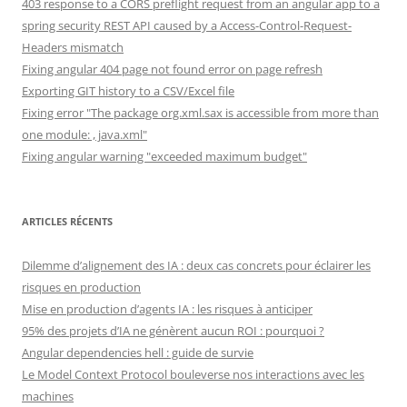
403 response to a CORS preflight request from an angular app to a
spring security REST API caused by a Access-Control-Request-
Headers mismatch
Fixing angular 404 page not found error on page refresh
Exporting GIT history to a CSV/Excel file
Fixing error "The package org.xml.sax is accessible from more than
one module: , java.xml"
Fixing angular warning "exceeded maximum budget"
ARTICLES RÉCENTS
Dilemme d’alignement des IA : deux cas concrets pour éclairer les
risques en production
Mise en production d’agents IA : les risques à anticiper
95% des projets d’IA ne génèrent aucun ROI : pourquoi ?
Angular dependencies hell : guide de survie
Le Model Context Protocol bouleverse nos interactions avec les
machines