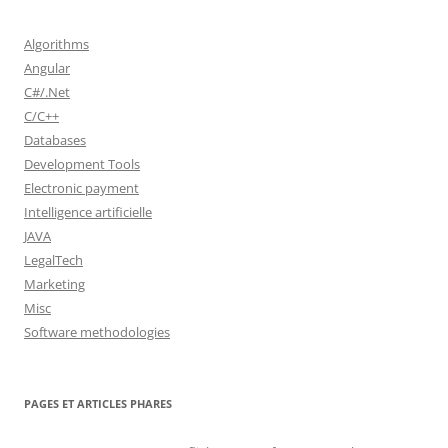
Algorithms
Angular
C#/.Net
C/C++
Databases
Development Tools
Electronic payment
Intelligence artificielle
JAVA
LegalTech
Marketing
Misc
Software methodologies
PAGES ET ARTICLES PHARES