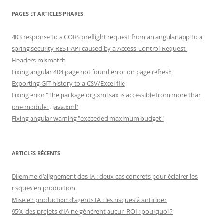
PAGES ET ARTICLES PHARES
403 response to a CORS preflight request from an angular app to a
spring security REST API caused by a Access-Control-Request-
Headers mismatch
Fixing angular 404 page not found error on page refresh
Exporting GIT history to a CSV/Excel file
Fixing error "The package org.xml.sax is accessible from more than
one module: , java.xml"
Fixing angular warning "exceeded maximum budget"
ARTICLES RÉCENTS
Dilemme d’alignement des IA : deux cas concrets pour éclairer les
risques en production
Mise en production d’agents IA : les risques à anticiper
95% des projets d’IA ne génèrent aucun ROI : pourquoi ?