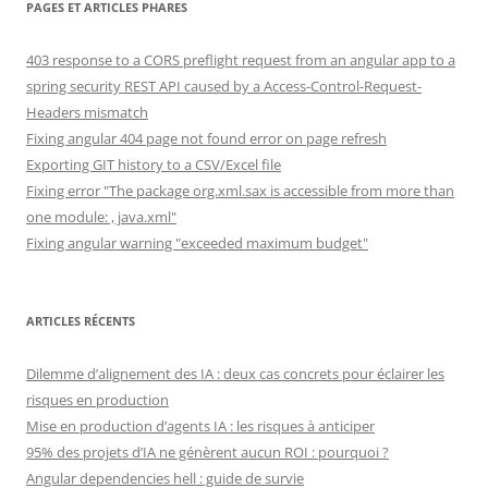
PAGES ET ARTICLES PHARES
403 response to a CORS preflight request from an angular app to a
spring security REST API caused by a Access-Control-Request-
Headers mismatch
Fixing angular 404 page not found error on page refresh
Exporting GIT history to a CSV/Excel file
Fixing error "The package org.xml.sax is accessible from more than
one module: , java.xml"
Fixing angular warning "exceeded maximum budget"
ARTICLES RÉCENTS
Dilemme d’alignement des IA : deux cas concrets pour éclairer les
risques en production
Mise en production d’agents IA : les risques à anticiper
95% des projets d’IA ne génèrent aucun ROI : pourquoi ?
Angular dependencies hell : guide de survie