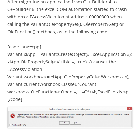
After migrating an application from C++ Builder 4 to
C++builder 6, the excel COM automation started to crash
with error EAccessViolation at address 00000800 when
calling the Variant.OlePropertySet(), OlePropertyGet() or
OleFunction() methods, as in the following code :
[code lang=cpp]
Variant xlApp = Variant::CreateObject(« Excel.Application »);
xlApp.OlePropertySet(« Visible », true); // causes the
EAccessViolation
Variant workbooks = xlApp.OlePropertyGet(« Workbooks »);
Variant currentWorkbook ClasseurCourant =
workbooks.OleFunction(« Open », L »C:\\MyExcelFile.xls »);
[/code]