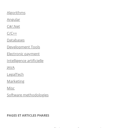
Algorithms
Angular
C#/.Net
C/C++
Databases
Development Tools
Electronic payment
Intelligence artificielle
JAVA
LegalTech
Marketing
Misc
Software methodologies
PAGES ET ARTICLES PHARES