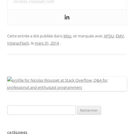
nicolas.riousset.com
Cette entrée a été publiée dans
Misc
, et marquée avec
APDU
,
EMV
,
InteracFlash
, le
mars 31, 2014
.
Rechercher :
CATÉGORIES