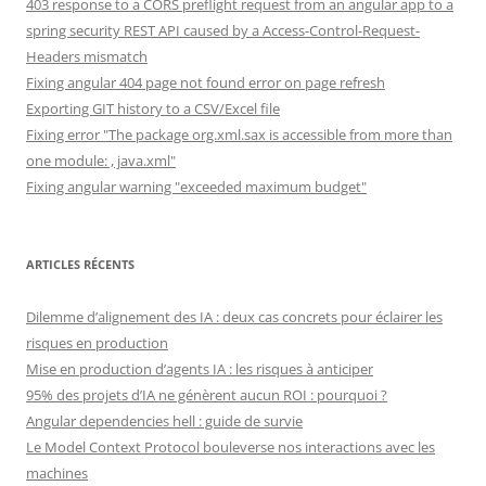
403 response to a CORS preflight request from an angular app to a
spring security REST API caused by a Access-Control-Request-
Headers mismatch
Fixing angular 404 page not found error on page refresh
Exporting GIT history to a CSV/Excel file
Fixing error "The package org.xml.sax is accessible from more than
one module: , java.xml"
Fixing angular warning "exceeded maximum budget"
ARTICLES RÉCENTS
Dilemme d’alignement des IA : deux cas concrets pour éclairer les
risques en production
Mise en production d’agents IA : les risques à anticiper
95% des projets d’IA ne génèrent aucun ROI : pourquoi ?
Angular dependencies hell : guide de survie
Le Model Context Protocol bouleverse nos interactions avec les
machines