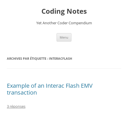
Aller
au
Coding Notes
contenu
Yet Another Coder Compendium
Menu
ARCHIVES PAR ÉTIQUETTE :
INTERACFLASH
Example of an Interac Flash EMV
transaction
3 réponses