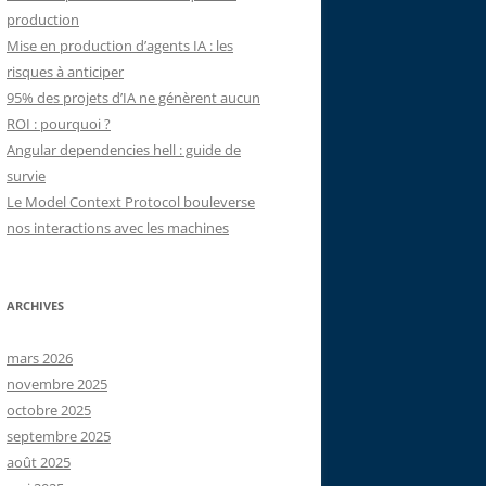
production
Mise en production d’agents IA : les
risques à anticiper
95% des projets d’IA ne génèrent aucun
ROI : pourquoi ?
Angular dependencies hell : guide de
survie
Le Model Context Protocol bouleverse
nos interactions avec les machines
ARCHIVES
mars 2026
novembre 2025
octobre 2025
septembre 2025
août 2025