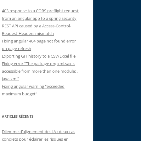
403 response to a CORS preflight request
from an angular app to a spring security
REST API caused by a Access-Control-
Request-Headers mismatch
Fixing angular 404 page not found error
on page refresh
Exporting GIT history to a CSV/Excel file
Fixing error "The package org.xml.sax is
accessible from more than one module: ,
java.xml"
Fixing angular warning "exceeded
maximum budget"
ARTICLES RÉCENTS
Dilemme d’alignement des IA : deux cas
concrets pour éclairer les risques en