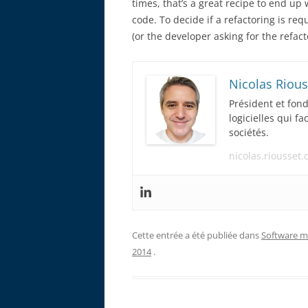
times, that’s a great recipe to end up 
code. To decide if a refactoring is re
(or the developer asking for the refact
Nicolas Rious
Président et fon
logicielles qui f
sociétés.
nicolas.riousset
Cette entrée a été publiée dans
Software m
2014
.