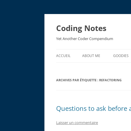
Aller
au
contenu
Coding Notes
Yet Another Coder Compendium
ACCUEIL
ABOUT ME
GOODIES
EMV ACR
ARCHIVES PAR ÉTIQUETTE :
REFACTORING
EMV RES
Questions to ask before 
Laisser un commentaire