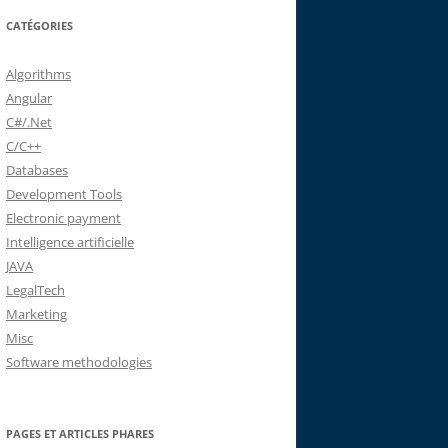
CATÉGORIES
Algorithms
Angular
C#/.Net
C/C++
Databases
Development Tools
Electronic payment
Intelligence artificielle
JAVA
LegalTech
Marketing
Misc
Software methodologies
PAGES ET ARTICLES PHARES