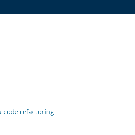
ONYMS GLOSSARY
OURCES
a code refactoring