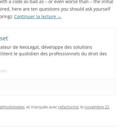
with a code as bad as – or even worse than – the initial
quired, here are ten questions you should ask yourself
oring):
Continuer la lecture
→
set
dateur de NeoLegal, développe des solutions
acilitent le quotidien des professionnels du droit des
.com
ethodologies
, et marquée avec
refactoring
, le
novembre 22,