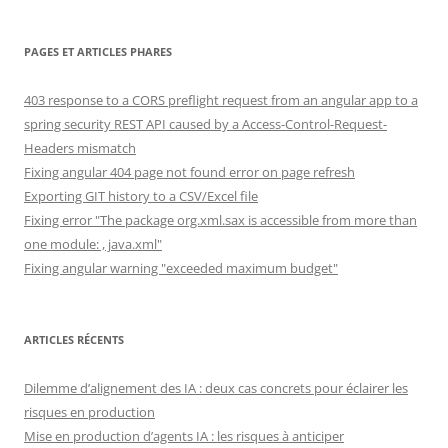
PAGES ET ARTICLES PHARES
403 response to a CORS preflight request from an angular app to a
spring security REST API caused by a Access-Control-Request-
Headers mismatch
Fixing angular 404 page not found error on page refresh
Exporting GIT history to a CSV/Excel file
Fixing error "The package org.xml.sax is accessible from more than
one module: , java.xml"
Fixing angular warning "exceeded maximum budget"
ARTICLES RÉCENTS
Dilemme d’alignement des IA : deux cas concrets pour éclairer les
risques en production
Mise en production d’agents IA : les risques à anticiper