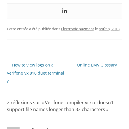
Cette entrée a été publiée dans
Electronic payment
le
août 8, 2013
.
Navigation
←
How to view logs on a
Online EMV Glossary
→
des
Verifone Vx 810 duet terminal
articles
?
2 réflexions sur «
Verifone compiler vrxcc doesn’t
support file names longer than 32 characters
»