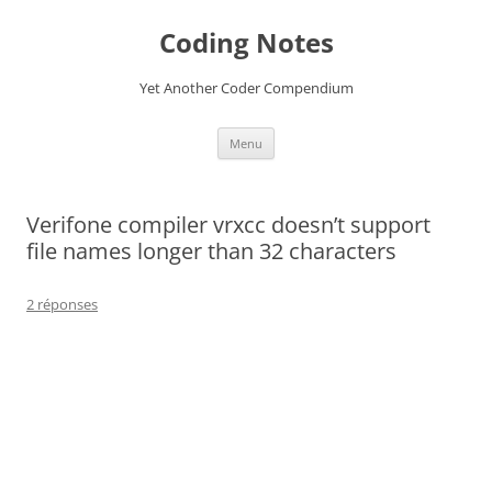
Aller
au
Coding Notes
contenu
Yet Another Coder Compendium
Menu
Verifone compiler vrxcc doesn’t support
file names longer than 32 characters
2 réponses