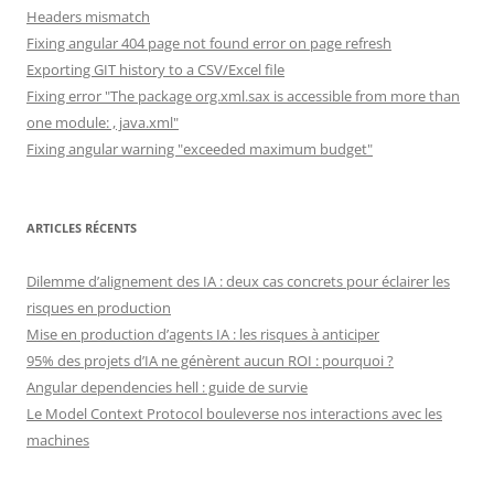
Headers mismatch
Fixing angular 404 page not found error on page refresh
Exporting GIT history to a CSV/Excel file
Fixing error "The package org.xml.sax is accessible from more than
one module: , java.xml"
Fixing angular warning "exceeded maximum budget"
ARTICLES RÉCENTS
Dilemme d’alignement des IA : deux cas concrets pour éclairer les
risques en production
Mise en production d’agents IA : les risques à anticiper
95% des projets d’IA ne génèrent aucun ROI : pourquoi ?
Angular dependencies hell : guide de survie
Le Model Context Protocol bouleverse nos interactions avec les
machines