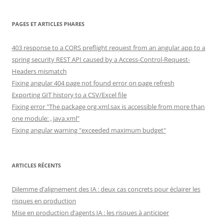
PAGES ET ARTICLES PHARES
403 response to a CORS preflight request from an angular app to a
spring security REST API caused by a Access-Control-Request-
Headers mismatch
Fixing angular 404 page not found error on page refresh
Exporting GIT history to a CSV/Excel file
Fixing error "The package org.xml.sax is accessible from more than
one module: , java.xml"
Fixing angular warning "exceeded maximum budget"
ARTICLES RÉCENTS
Dilemme d’alignement des IA : deux cas concrets pour éclairer les
risques en production
Mise en production d’agents IA : les risques à anticiper