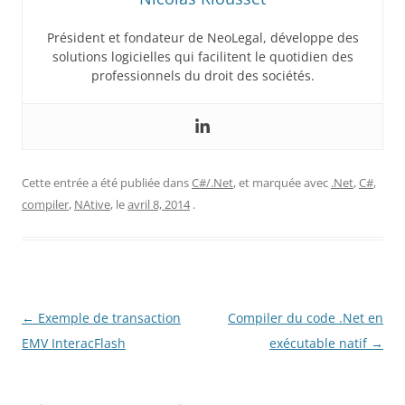
Président et fondateur de NeoLegal, développe des
solutions logicielles qui facilitent le quotidien des
professionnels du droit des sociétés.
Cette entrée a été publiée dans
C#/.Net
, et marquée avec
.Net
,
C#
,
compiler
,
NAtive
, le
avril 8, 2014
.
Navigation
←
Exemple de transaction
Compiler du code .Net en
des
EMV InteracFlash
exécutable natif
→
articles