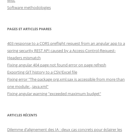
Misc
Software methodologies
PAGES ET ARTICLES PHARES
403 response to a CORS preflight request from an angular app to a
spring security REST API caused by a Access-Control-Request-
Headers mismatch
Fixing angular 404 page not found error on page refresh
Exporting GIT history to a CSV/Excel file
Fixing error "The package org.xml.sax is accessible from more than
one module: , java.xml"
Fixing angular warning "exceeded maximum budget"
ARTICLES RÉCENTS
Dilemme d’alignement des IA : deux cas concrets pour éclairer les