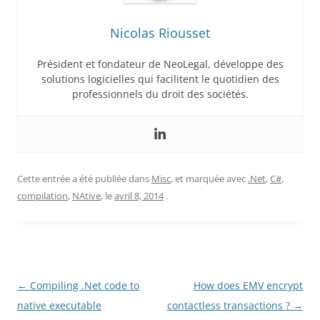
Nicolas Riousset
Président et fondateur de NeoLegal, développe des
solutions logicielles qui facilitent le quotidien des
professionnels du droit des sociétés.
Cette entrée a été publiée dans
Misc
, et marquée avec
.Net
,
C#
,
compilation
,
NAtive
, le
avril 8, 2014
.
Navigation
←
Compiling .Net code to
How does EMV encrypt
des
native executable
contactless transactions ?
→