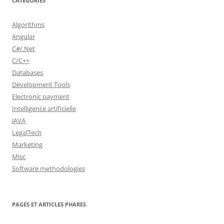
CATÉGORIES
Algorithms
Angular
C#/.Net
C/C++
Databases
Development Tools
Electronic payment
Intelligence artificielle
JAVA
LegalTech
Marketing
Misc
Software methodologies
PAGES ET ARTICLES PHARES