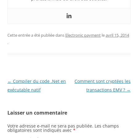
Cette entrée a été publiée dans
Electronic payment
le
avril 15, 2014
.
Navigation
←
Compiler du code .Net en
Comment sont cryptées les
des
exécutable natif
transactions EMV ?
→
articles
Laisser un commentaire
Votre adresse e-mail ne sera pas publiée.
Les champs
obligatoires sont indiqués avec
*