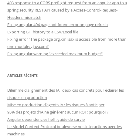
403 response to a CORS preflight request from an angular app to a
spring security REST API caused by a Access-Control-Request-
Headers mismatch
Fixing angular 404 page not found error on page refresh
Exporting GIT history to a CSV/Excel file
Fixing error "The package org.xml.sax is accessible from more than
one module: , java.xml"
Fixing angular warning "exceeded maximum budget"
ARTICLES RÉCENTS
Dilemme d’alignement des IA : deux cas concrets pour éclairer les
risques en production
Mise en production d’agents IA : les risques à anticiper
95% des projets d’IA ne génèrent aucun ROI : pourquoi ?
Angular dependencies hell : guide de survie
Le Model Context Protocol bouleverse nos interactions avec les
machines