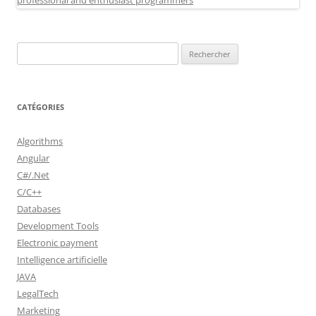
Rechercher :
CATÉGORIES
Algorithms
Angular
C#/.Net
C/C++
Databases
Development Tools
Electronic payment
Intelligence artificielle
JAVA
LegalTech
Marketing