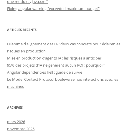
one module: , java.xml"
Fixing angular warning "exceeded maximum budget"
ARTICLES RÉCENTS
Dilemme d’alignement des IA : deux cas concrets pour éclairer les
risques en production
Mise en production d’agents IA : les risques à anticiper
95% des projets d’IA ne génèrent aucun ROI : pourquoi ?
Angular dependencies hell : guide de survie
Le Model Context Protocol bouleverse nos interactions avec les
machines
ARCHIVES
mars 2026
novembre 2025