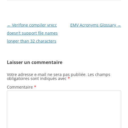
Navigation
←
Verifone compiler vrxcc
EMV Acronyms Glossary
→
des
doesn’t support file names
articles
longer than 32 characters
Laisser un commentaire
Votre adresse e-mail ne sera pas publiée.
Les champs
obligatoires sont indiqués avec
*
Commentaire
*