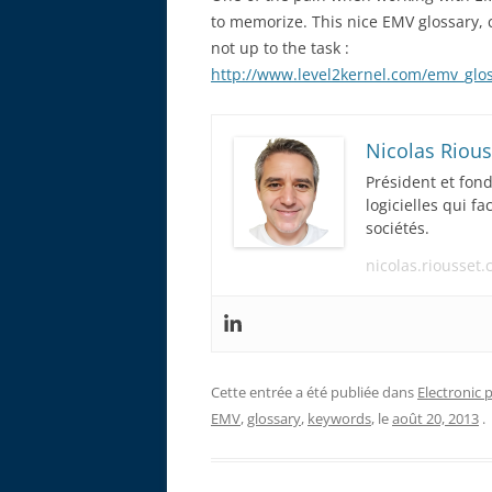
to memorize. This nice EMV glossary, 
not up to the task :
http://www.level2kernel.com/emv_glo
Nicolas Rious
Président et fon
logicielles qui f
sociétés.
nicolas.riousset
Cette entrée a été publiée dans
Electronic
EMV
,
glossary
,
keywords
, le
août 20, 2013
.