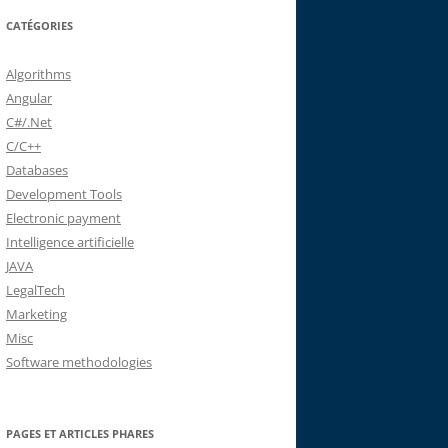
CATÉGORIES
Algorithms
Angular
C#/.Net
C/C++
Databases
Development Tools
Electronic payment
Intelligence artificielle
JAVA
LegalTech
Marketing
Misc
Software methodologies
PAGES ET ARTICLES PHARES