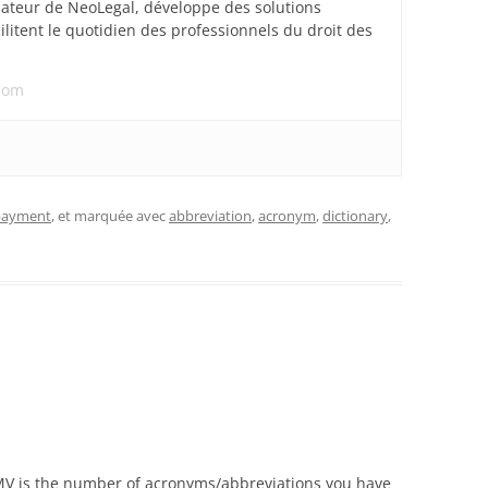
dateur de NeoLegal, développe des solutions
acilitent le quotidien des professionnels du droit des
.com
 payment
, et marquée avec
abbreviation
,
acronym
,
dictionary
,
MV is the number of acronyms/abbreviations you have