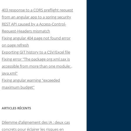
403 response to a CORS preflight request
from an angular app to a spring security
REST API caused by a Access-Control-
Request-Headers mismatch
Fixing angular 404 page not found error
on page refresh
Exporting GIT history to a CSV/Excel file
Fixing error "The package org.xml.sax is
accessible from more than one module: ,
java.xml"
Fixing angular warning "exceeded
maximum budget"
ARTICLES RÉCENTS
Dilemme d’alignement des IA : deux cas
concrets pour éclairer les risques en