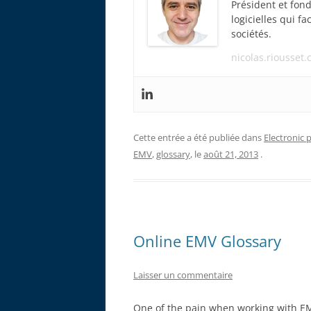
Président et fon
logicielles qui f
sociétés.
nicolas.riousset
Cette entrée a été publiée dans
Electronic
EMV
,
glossary
, le
août 21, 2013
.
Online EMV Glossary
Laisser un commentaire
One of the pain when working with E