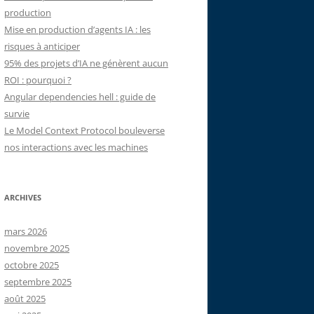
production
Mise en production d’agents IA : les
risques à anticiper
95% des projets d’IA ne génèrent aucun
ROI : pourquoi ?
Angular dependencies hell : guide de
survie
Le Model Context Protocol bouleverse
nos interactions avec les machines
ARCHIVES
mars 2026
novembre 2025
octobre 2025
septembre 2025
août 2025