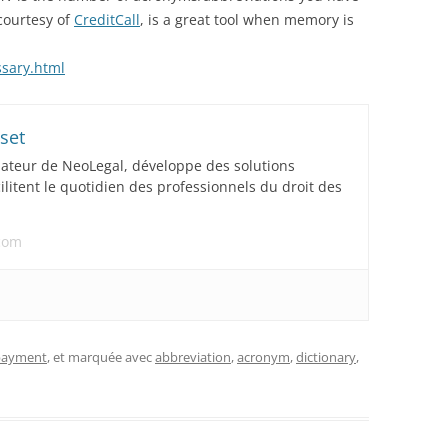
courtesy of
CreditCall
, is a great tool when memory is
ssary.html
set
dateur de NeoLegal, développe des solutions
acilitent le quotidien des professionnels du droit des
.com
 payment
, et marquée avec
abbreviation
,
acronym
,
dictionary
,