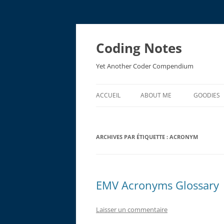
Aller
au
contenu
Coding Notes
Yet Another Coder Compendium
ACCUEIL
ABOUT ME
GOODIES
EMV ACR
ARCHIVES PAR ÉTIQUETTE :
ACRONYM
EMV RES
EMV Acronyms Glossary
Laisser un commentaire